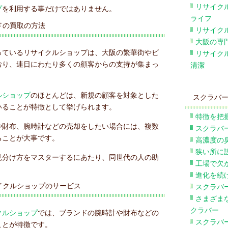
リサイク
プ
を利用する事だけではありません。
ライフ
ドの買取の方法
リサイク
大阪の専
っているリサイクルショップは、大阪の繁華街やビ
リサイク
おり、連日にわたり多くの顧客からの支持が集まっ
清潔
ルショップ
のほとんどは、新規の顧客を対象とした
スクラバ
いることが特徴として挙げられます。
特徴を把
や財布、腕時計などの売却をしたい場合には、複数
スクラバ
ることが大事です。
高濃度の
狭い所に
見分け方をマスターするにあたり、同世代の人の助
工場で欠
進化を続
イクルショップのサービス
スクラバ
さまざま
クラバー
クルショップ
では、ブランドの腕時計や財布などの
スクラバ
ことが特徴です。