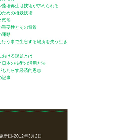
や藻場再生は技術が求められる
のための植栽技術
と気候
の重要性とその背景
の運動
を行う事で生息する場所を失う生き
における課題とは
と日本の技術の活用方法
がもたらす経済的恩恵
の記事
ved.更新日-2012年3月2日