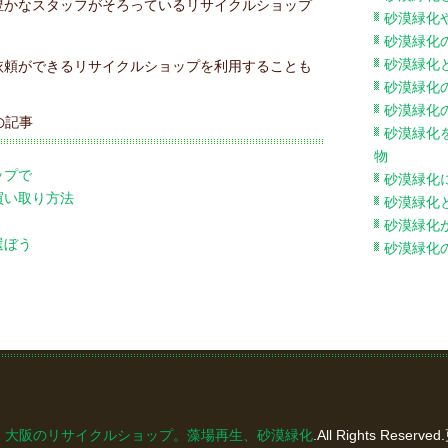
豊かなスタッフがそろっているリサイクルショップ
砂漠緑化
。
砂漠緑化
砂漠緑化
依頼ができるリサイクルショップを利用することも
砂漠緑化
砂漠緑化
の記事
砂漠緑化
物
ップで
砂漠緑化
買い取り方法
砂漠緑化
砂漠緑化
選ぼう
砂漠緑化
ycleFun 大阪のリサイクルショップ。藻場再生、砂漠緑化
.All Rights Reser