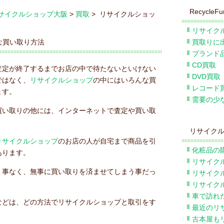
RecycleFu
サイクルショップ大阪
>
買取
> リサイクルショッ
リサイク
な買い取り方法
買取りに
ブランド
CD買取
査定が終了するまでお店の中で待たないといけない
DVD買取
ではなく、
リサイクルショップ
の中にはいろんな買
レコード
ます。
需要の少
買い取りの他には、インターネットで査定や買い取
リサイク
リサイクルショップ
のお店の人が自宅まで商品を引
化粧品の
あります。
リサイク
く事なく、無事に買い取りを済ませてしまう事だっ
リサイク
リサイク
車で訪れ
などは、どの方法でリサイクルショップと取引をす
最近のリ
古本屋も