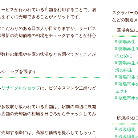
サービスが行われている店舗を利用することで、居
スクラバーの
品をすぐに売却できることがメリットです。
などの製造メ
にこだわりのある日本人が目立ちますが、サービス
藻場再生
の最新の売却価格の相場をチェックすることが肝心
藻場再生
藻場再生
手数料の相場や在庫の状況なども調べておくことが
のために
藻場再生
海の再生
ルショップを選ぼう
藻場再生
藻場再生
る
リサイクルショップ
は、ビジネスマンや主婦など
ェクト
藻場再生
が多数取り扱われている店舗は、駅前の周辺に展開
の店舗の売却額の相場を日ごろからチェックしてみ
砂漠緑化
砂漠緑化
て売却する際には、高額な価格を提示してもらうこ
砂漠緑化